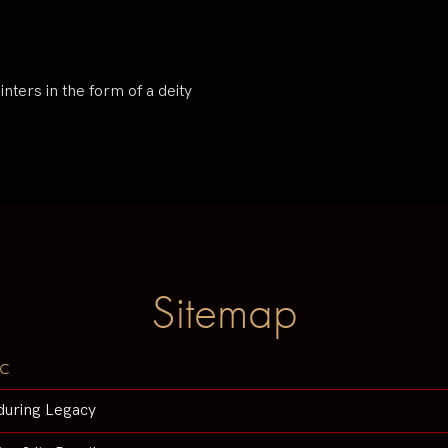
nters in the form of a deity
Sitemap
c
during Legacy