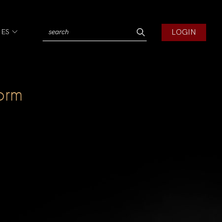
LOGIN
IES
form